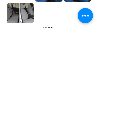
HOME
CATALOGHI TESSUTI
GALLERIA IMMAGINI
VIDEO MONTAGGI
chiamaci al +390117493212
scrivici a info@asiam.it
FACEBOOK
YOU TUBE
INSTAGRAM
ASIAM di Baracco Katia - Via Michele